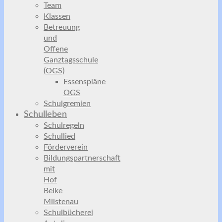
Team
Klassen
Betreuung
und
Offene
Ganztagsschule
(OGS)
Essenspläne
OGS
Schulgremien
Schulleben
Schulregeln
Schullied
Förderverein
Bildungspartnerschaft
mit
Hof
Belke
Milstenau
Schulbücherei