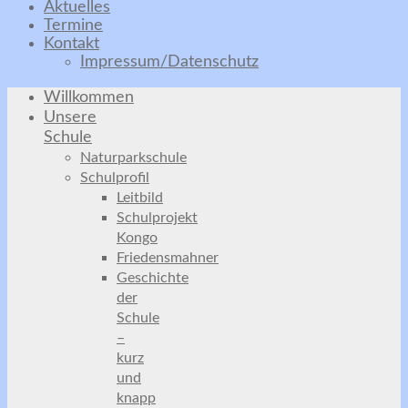
Aktuelles
Termine
Kontakt
Impressum/Datenschutz
Willkommen
Unsere
Schule
Naturparkschule
Schulprofil
Leitbild
Schulprojekt
Kongo
Friedensmahner
Geschichte
der
Schule
–
kurz
und
knapp