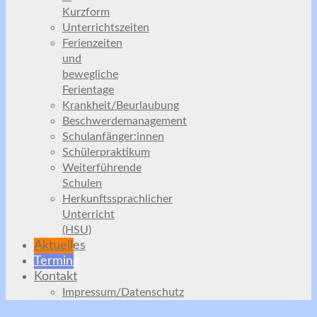
Kurzform
Unterrichtszeiten
Ferienzeiten
und
bewegliche
Ferientage
Krankheit/Beurlaubung
Beschwerdemanagement
Schulanfänger:innen
Schülerpraktikum
Weiterführende
Schulen
Herkunftssprachlicher
Unterricht
(HSU)
Aktuelles
Termine
Kontakt
Impressum/Datenschutz