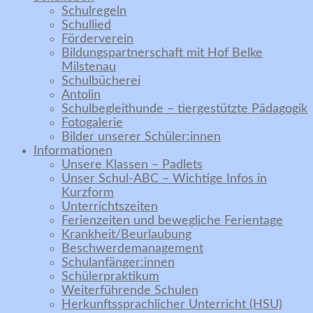
Schulregeln
Schullied
Förderverein
Bildungspartnerschaft mit Hof Belke
Milstenau
Schulbücherei
Antolin
Schulbegleithunde – tiergestützte Pädagogik
Fotogalerie
Bilder unserer Schüler:innen
Informationen
Unsere Klassen – Padlets
Unser Schul-ABC – Wichtige Infos in
Kurzform
Unterrichtszeiten
Ferienzeiten und bewegliche Ferientage
Krankheit/Beurlaubung
Beschwerdemanagement
Schulanfänger:innen
Schülerpraktikum
Weiterführende Schulen
Herkunftssprachlicher Unterricht (HSU)