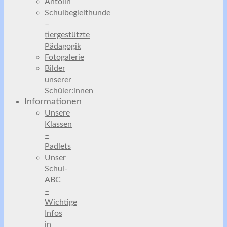
Antolin
Schulbegleithunde
–
tiergestützte
Pädagogik
Fotogalerie
Bilder
unserer
Schüler:innen
Informationen
Unsere
Klassen
–
Padlets
Unser
Schul-
ABC
–
Wichtige
Infos
in