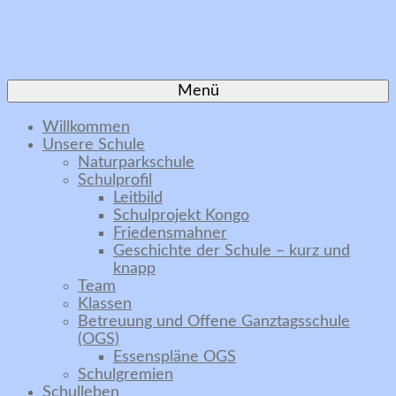
Menü
Willkommen
Unsere Schule
Naturparkschule
Schulprofil
Leitbild
Schulprojekt Kongo
Friedensmahner
Geschichte der Schule – kurz und
knapp
Team
Klassen
Betreuung und Offene Ganztagsschule
(OGS)
Essenspläne OGS
Schulgremien
Schulleben