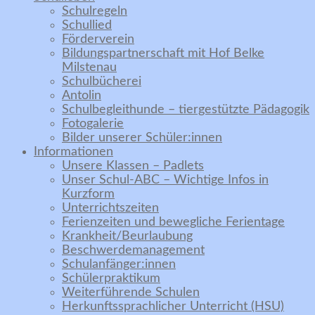
Schulregeln
Schullied
Förderverein
Bildungspartnerschaft mit Hof Belke
Milstenau
Schulbücherei
Antolin
Schulbegleithunde – tiergestützte Pädagogik
Fotogalerie
Bilder unserer Schüler:innen
Informationen
Unsere Klassen – Padlets
Unser Schul-ABC – Wichtige Infos in
Kurzform
Unterrichtszeiten
Ferienzeiten und bewegliche Ferientage
Krankheit/Beurlaubung
Beschwerdemanagement
Schulanfänger:innen
Schülerpraktikum
Weiterführende Schulen
Herkunftssprachlicher Unterricht (HSU)