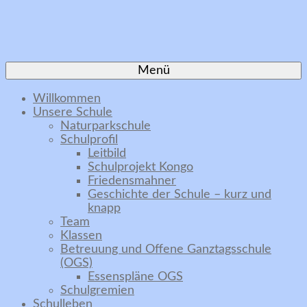
Menü
Willkommen
Unsere Schule
Naturparkschule
Schulprofil
Leitbild
Schulprojekt Kongo
Friedensmahner
Geschichte der Schule – kurz und
knapp
Team
Klassen
Betreuung und Offene Ganztagsschule
(OGS)
Essenspläne OGS
Schulgremien
Schulleben