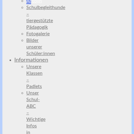
Antolin
Schulbegleithunde
–
tiergestützte
Pädagogik
Fotogalerie
Bilder
unserer
Schüler:innen
Informationen
Unsere
Klassen
–
Padlets
Unser
Schul-
ABC
–
Wichtige
Infos
in