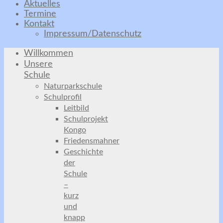
Aktuelles
Termine
Kontakt
Impressum/Datenschutz
Willkommen
Unsere
Schule
Naturparkschule
Schulprofil
Leitbild
Schulprojekt
Kongo
Friedensmahner
Geschichte
der
Schule
–
kurz
und
knapp