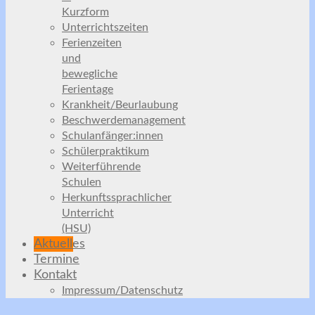
Kurzform
Unterrichtszeiten
Ferienzeiten
und
bewegliche
Ferientage
Krankheit/Beurlaubung
Beschwerdemanagement
Schulanfänger:innen
Schülerpraktikum
Weiterführende
Schulen
Herkunftssprachlicher
Unterricht
(HSU)
Aktuelles
Termine
Kontakt
Impressum/Datenschutz