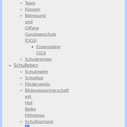
Team
Klassen
Betreuung
und
Offene
Ganztagsschule
(OGS)
Essenspläne
OGS
Schulgremien
Schulleben
Schulregeln
Schullied
Förderverein
Bildungspartnerschaft
mit
Hof
Belke
Milstenau
Schulbücherei